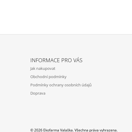
Z
Á
INFORMACE PRO VÁS
P
Jak nakupovat
A
Obchodní podmínky
T
Podmínky ochrany osobních údajů
Í
Doprava
© 2026 Ekofarma Valaška. Všechna práva vyhrazena.