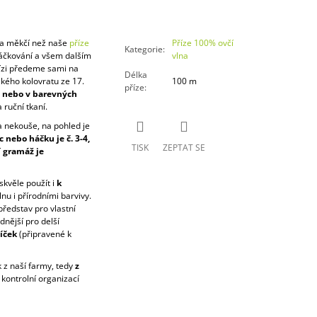
a měkčí než naše
příze
Příze 100% ovčí
Kategorie
:
háčkování a všem dalším
vlna
Přízi předeme sami na
Délka
ského kolovratu ze 17.
100 m
příze
:
y, nebo v barevných
 ruční tkaní.
 nekouše, na pohled je
c nebo háčku je č. 3-4,
TISK
ZEPTAT SE
í
gramáž je
skvěle použít i
k
nu i přírodními barvivy.
představ pro vlastní
dnější pro delší
íček
(připravené k
k z naší farmy, tedy
z
 kontrolní organizací