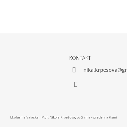
KONTAKT
nika.krpesova@g
Instagram
Ekofarma Valaška
Mgr. Nikola Krpešová, ovčí vlna - předení a tkaní