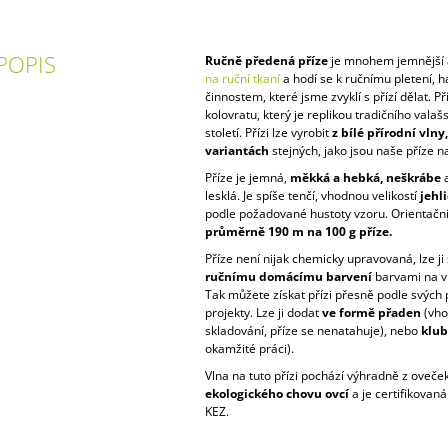
POPIS
Ručně předená příze
je mnohem jemnější 
na ruční tkaní
a hodí se k ručnímu pletení, 
činnostem, které jsme zvyklí s přízí dělat. 
kolovratu, který je replikou tradičního valaš
století. Přízi lze vyrobit
z bílé přírodní vln
variantách
stejných, jako jsou naše příze na
Příze je jemná,
měkká a hebká, neškrábe
a
lesklá. Je spíše tenčí, vhodnou velikostí
jehli
podle požadované hustoty vzoru. Orientačn
průměrně 190 m na 100 g příze.
Příze není nijak chemicky upravovaná, lze ji 
ručnímu domácímu barvení
barvami na vl
Tak můžete získat přízi přesně podle svých 
projekty. Lze ji dodat
ve formě přaden
(vho
skladování, příze se nenatahuje), nebo
klub
okamžité práci).
Vlna na tuto přízi pochází výhradně z oveče
ekologického chovu ovcí
a je certifikovaná
KEZ.