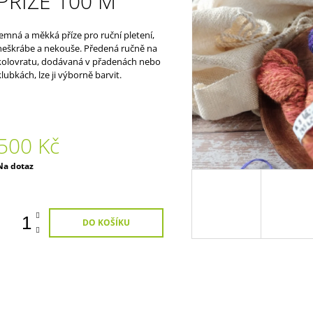
PŘÍZE 100 M
Jemná a měkká příze pro ruční pletení,
neškrábe a nekouše. Předená ručně na
kolovratu, dodávaná v přadenách nebo
klubkách, lze ji výborně barvit.
500 Kč
Měrná
Na dotaz
ena:
DO KOŠÍKU