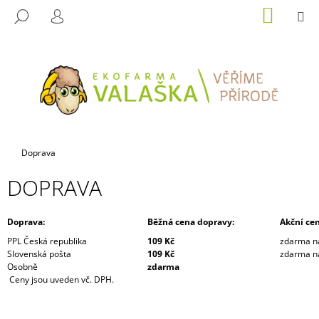
K
Přejít
NÁKUP
M
HLEDAT
na
KOŠÍK
O
PŘIHLÁŠENÍ
ZPĚT
ZPĚT
obsah
Š
Í
C
K
O
P
O
T
Domů
Doprava
Ř
DOPRAVA
E
B
U
Doprava:
Běžná cena dopravy:
Akční ce
J
PPL Česká republika
109 Kč
zdarma n
Slovenská pošta
109 Kč
zdarma n
E
Osobně
zdarma
T
Ceny jsou uveden vč. DPH.
E
N