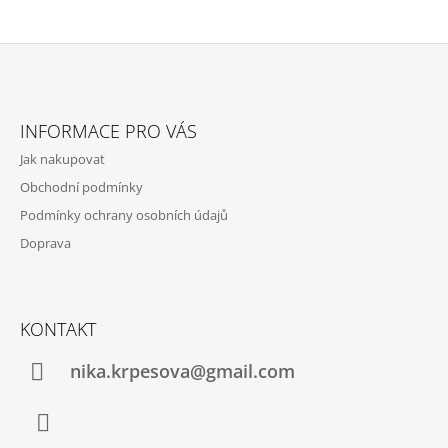
A
J
Í
Z
T
Á
?
INFORMACE PRO VÁS
P
Jak nakupovat
A
Obchodní podmínky
T
Podmínky ochrany osobních údajů
Í
HLEDAT
Doprava
KONTAKT
nika.krpesova@gmail.com